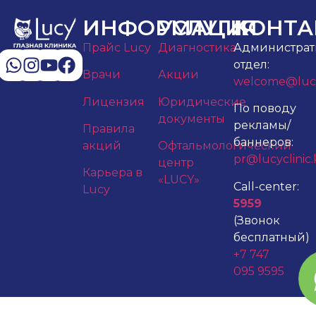
ИНФОРМАЦИЯ
УСЛУГИ
КОНТА
Прайс Lucy
Диагностика
Администра
отдел:
Врачи
Акции
welcome@lucyc
Лицензия
Юридические
По поводу
документы
рекламы/
Правила
баннеров:
акций
Офтальмологический
pr@lucyclinic.
центр
Карьера в
«LUCY»
Call-center:
Lucy
5959
(Звонок
бесплатный)
+7 747
095 9595